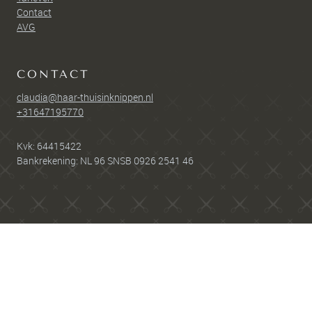
Contact
AVG
CONTACT
claudia@haar-thuisinknippen.nl
+31647195770
Kvk: 64415422
Bankrekening:
NL 96 SNSB 0926 2541 46